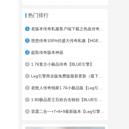
热门排行
老版本传奇私服客户端下载之热血传奇十周年客户端下载
1
悠悠传奇100%仿盛大传奇私服【HGE引擎】四职业疯狂刺客传奇版本
2
盗取传奇版本神器
3
1.76复古小极品传奇【BLUE引擎】
4
Leg引擎商业版免费版最新更新（最下面下载地址）GameOfMir引擎简称Leg引擎
5
老散人传奇独家1.76小极品版【Leg引擎】-东郊皇陵-盛大泄密地图
6
1.80极品星王百姓合击独创【BLUE引擎】
7
雷霆二合一+7+8+9最新版本【Leg引擎】-行会五龍副本-無雙聖殿-狂傲之城-神龍雪域
8