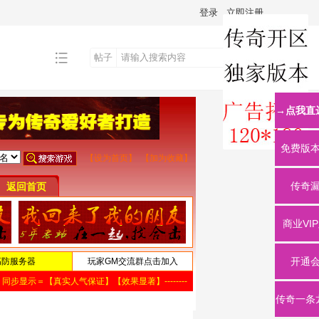
登录
立即注册
帖子
搜
→点我直
索
免费版
传奇
商业VI
开通
传奇一条