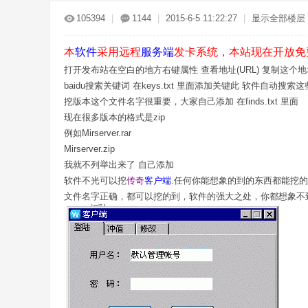
传
»
›
›
›
105394
|
1144
|
2015-6-5 11:22:27
|
显示全部楼层
本
软件
采用远程
服务端
发卡系统，本站现在开放免
打开发布站在空白的地方右键属性 查看地址(URL) 复制这个地址到
baidu搜索关键词 在keys.txt 里面添加关键此 软件自动搜
挖版本这个文件名字很重要，大家自己添加 在finds.txt 里面
现在很多版本的格式是zip
例如Mirserver.rar
奇
Mirserver.zip
我就不列举出来了 自己添加
软件不光可以挖
传奇
客户端
.任何你能想象的到的东西都能挖
文件名字正确，都可以挖的到，软件的强大之处，你都想象不
服